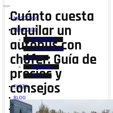
Cuánto cuesta
NOSOTROS
alquilar un
SERVICIOS
autobús con
Particulares
Organizaciones
chófer: Guía de
y clubes
Empresas
precios y
Extras
consejos
FLOTA
BLOG
CONTACTO