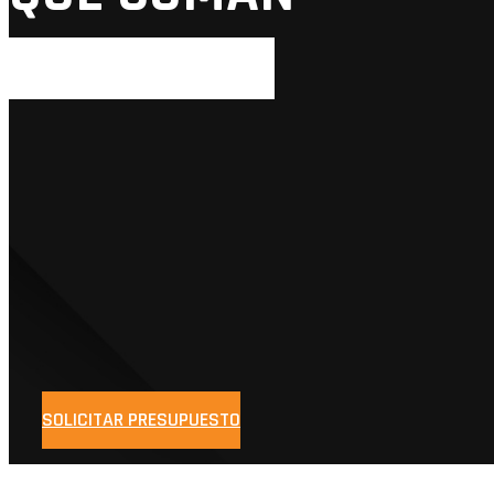
BLOG
CONTACTO
SOLICITA PRESUPUESTO AHORA
Nosotros
Servicios
Particulares
Organizaciones y clubes
Empresas
Extras
Flota
Blog
Contacto
SOLICITAR PRESUPUESTO