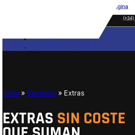
Saltar al contenido principal
Saltar al pie de página
(+34)
NOSOTROS
SERVICIOS
Inicio
»
Servicios
»
Extras
PARTICULARES
ORGANIZACIONES Y CLUBES
EMPRESAS
EXTRAS
SIN COSTE
EXTRAS
QUE SUMAN
FLOTA