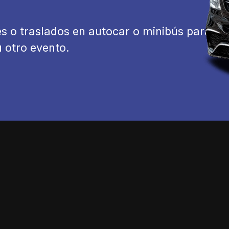
s o traslados en autocar o minibús para tu
 otro evento.