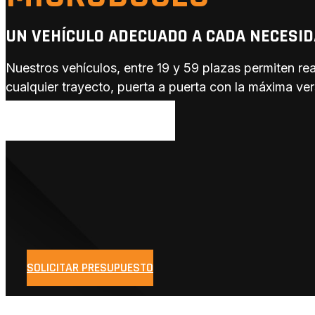
BLOG
CONTACTO
UN VEHÍCULO ADECUADO A CADA NECESI
Nuestros vehículos, entre 19 y 59 plazas permiten r
Nosotros
cualquier trayecto, puerta a puerta con la máxima vers
Servicios
SOLICITA PRESUPUESTO AHORA
Particulares
Organizaciones y clubes
Empresas
Extras
Flota
Blog
Contacto
SOLICITAR PRESUPUESTO