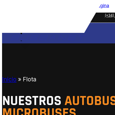
Saltar al contenido principal
Saltar al pie de página
(+34)
NOSOTROS
SERVICIOS
Inicio
»
Flota
PARTICULARES
ORGANIZACIONES Y CLUBES
EMPRESAS
NUESTROS
AUTOBUS
EXTRAS
MICROBUSES
FLOTA