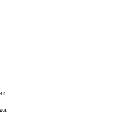
 en
 sus