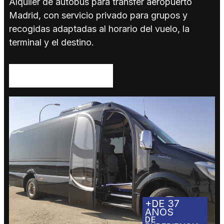
Alquiler de autobús para transfer aeropuerto
Madrid, con servicio privado para grupos y
recogidas adaptadas al horario del vuelo, la
NOSOTROS
terminal y el destino.
SERVICIOS
SOLICITA PRESUPUESTO AHORA
Particulares
Organizaciones
y clubes
Empresas
Extras
FLOTA
BLOG
+DE 37
AÑOS
CONTACTO
DE