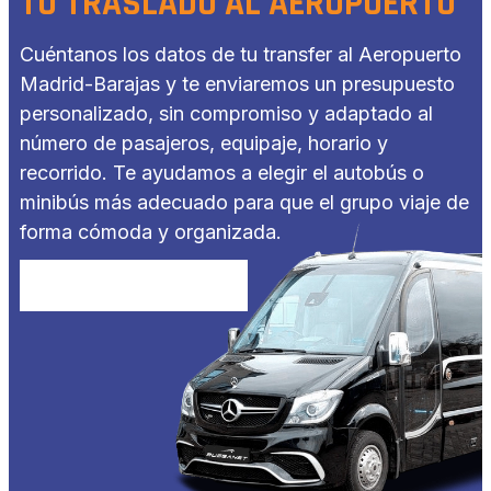
TU TRASLADO AL AEROPUERTO
Cuéntanos los datos de tu transfer al Aeropuerto
Madrid-Barajas y te enviaremos un presupuesto
personalizado, sin compromiso y adaptado al
número de pasajeros, equipaje, horario y
recorrido. Te ayudamos a elegir el autobús o
minibús más adecuado para que el grupo viaje de
forma cómoda y organizada.
SOLICITA PRESUPUESTO AHORA