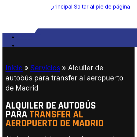
Saltar al contenido principal
Saltar al pie de página
NOSOTROS
SERVICIOS
Inicio
»
Servicios
»
Alquiler de
autobús para transfer al aeropuerto
PARTICULARES
ORGANIZACIONES Y CLUBES
de Madrid
EMPRESAS
ALQUILER DE AUTOBÚS
EXTRAS
PARA
TRANSFER AL
FLOTA
BLOG
AEROPUERTO DE MADRID
CONTACTO