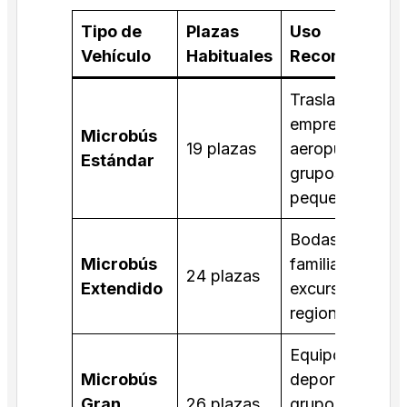
Tipo de
Plazas
Uso
Vehículo
Habituales
Recomendad
Traslados de
empresa,
Microbús
19 plazas
aeropuertos y
Estándar
grupos
pequeños.
Bodas, eventos
Microbús
familiares y
24 plazas
Extendido
excursiones
regionales.
Equipos
Microbús
deportivos o
Gran
26 plazas
grupos