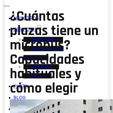
¿Cuántas
NOSOTROS
plazas tiene un
SERVICIOS
microbús?
Particulares
Organizaciones
Capacidades
y clubes
Empresas
habituales y
Extras
cómo elegir
FLOTA
BLOG
CONTACTO