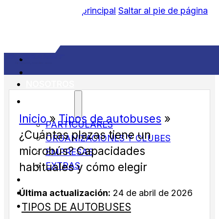
Saltar al contenido principal
Saltar al pie de página
NOSOTROS
SERVICIOS
Inicio
»
Tipos de autobuses
»
PARTICULARES
¿Cuántas plazas tiene un
ORGANIZACIONES Y CLUBES
microbús? Capacidades
EMPRESAS
EXTRAS
habituales y cómo elegir
FLOTA
BLOG
Última actualización:
24 de abril de 2026
CONTACTO
TIPOS DE AUTOBUSES