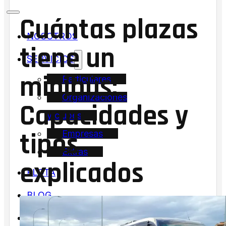
Cuántas plazas
NOSOTROS
tiene un
SERVICIOS
minibús:
Particulares
Organizaciones
Capacidades y
y clubes
tipos
Empresas
Extras
explicados
FLOTA
BLOG
CONTACTO