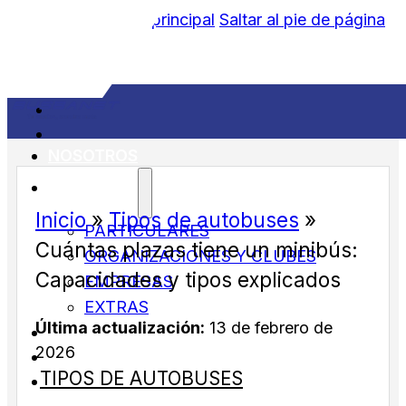
Saltar al contenido principal
Saltar al pie de página
NOSOTROS
SERVICIOS
Inicio
»
Tipos de autobuses
»
PARTICULARES
Cuántas plazas tiene un minibús:
ORGANIZACIONES Y CLUBES
Capacidades y tipos explicados
EMPRESAS
EXTRAS
Última actualización:
13 de febrero de
FLOTA
2026
BLOG
TIPOS DE AUTOBUSES
CONTACTO