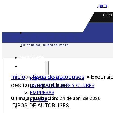
Saltar al contenido principal
Saltar al pie de página
(+34)
NOSOTROS
SERVICIOS
Inicio
»
Tipos de autobuses
»
Excursi
PARTICULARES
destinos imperdibles
ORGANIZACIONES Y CLUBES
EMPRESAS
Última actualización:
24 de abril de 2026
EXTRAS
TIPOS DE AUTOBUSES
FLOTA