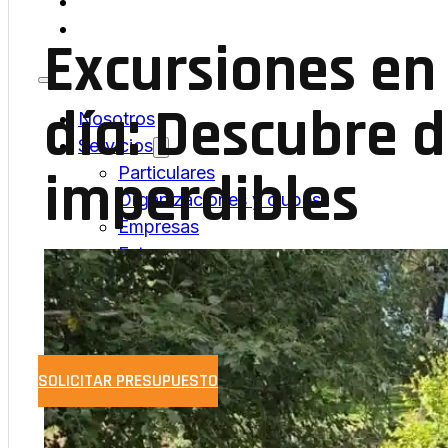
BLOG
CONTACTO
Excursiones en
día: Descubre 
Nosotros
Servicios
imperdibles
Particulares
Organizaciones y clubes
Empresas
Extras
Flota
Blog
Contacto
SOLICITAR PRESUPUESTO